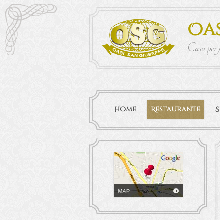
Oas
Casa per 
Home
Restaurante
S