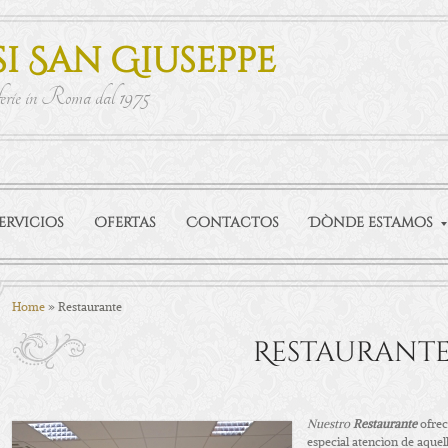
i San Giuseppe
ferie in Roma dal 1975
ervicios
Ofertas
Contactos
Dònde estamos
Home
» Restaurante
Restaurant
Nuestro
Restaurante
ofrec
especial atencìon de aquel