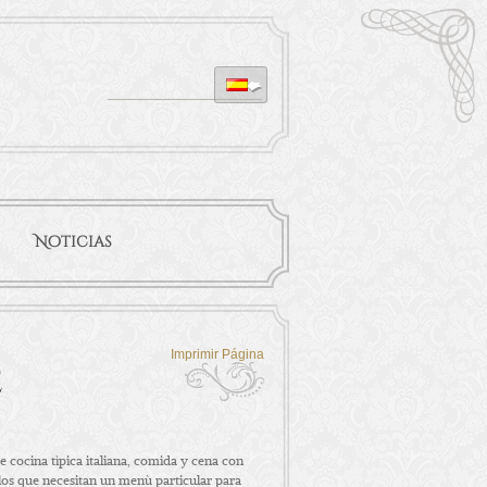
Noticias
Imprimir Página
e
e cocina tìpica italiana, comida y cena con
los que necesitan un menù particular para